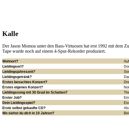
Kalle
Der Jason Momoa unter den Bass-Virtuosen hat erst 1992 mit dem Zup
Tape wurde noch auf einem 4-Spur-Rekorder produziert.
Wohnort
?
Auf
Lieblingsort?
Dor
Lieblingsjahreszeit?
So
Lieblingsgetränk?
Dar
Erstes besuchtes Konzert?
Dr
Erstes eigenes Konzert?
No
Lieblingssong mit 30 Grad im Schatten?
The
Erster Job?
Ein
Dein
Lieblingsspiel
?
Es
Erste selbst gekaufte CD?
Als
Wo siehst du dich in 10 Jahren?
Be