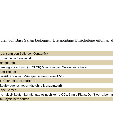
fen von Bass-Saiten begonnen. Die spontane Umschulung erfolgte, da 
 der sonnigen Seite von Osnabrück
t, wo meine Familie ist
mmerferien
jeeling - First Flush (FTGFOP) & im Sommer: Gerstenkaltschale
eam Theater
ise Addiction im EMA-Gymnasium (Raum 1.51)
 Pretender (Foo Fighters)
kaufswagenschieber (die ohne Münzeinwurf)
cape Games
 ich Musik kaufen konnte, gab es noch keine CDs. Single Platte: Don’t worry, be ha
im Physiotherapeuten